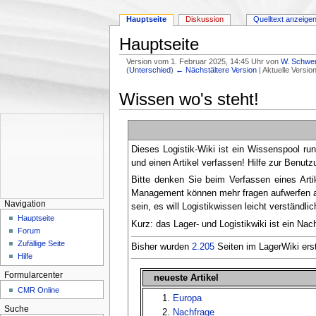
Hauptseite
Diskussion
Quelltext anzeige
Hauptseite
Version vom 1. Februar 2025, 14:45 Uhr von
W. Schwe
(
Unterschied
)
← Nächstältere Version
| Aktuelle Versi
Wechseln zu:
Navigation
,
Suche
Wissen wo's steht!
Dieses Logistik-Wiki ist ein Wissenspool 
und einen Artikel verfassen! Hilfe zur Benut
Bitte denken Sie beim Verfassen eines Artike
Management können mehr fragen aufwerfen al
Navigation
sein, es will Logistikwissen leicht verständlic
Hauptseite
Kurz: das Lager- und Logistikwiki ist ein Nac
Forum
Zufällige Seite
Bisher wurden
2.205
Seiten im LagerWiki erste
Hilfe
Formularcenter
neueste Artikel
CMR Online
Europa
Suche
Nachfrage