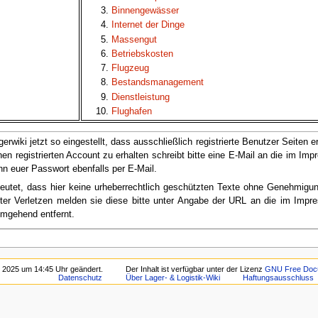
Binnengewässer
Internet der Dinge
Betriebskosten
Flugzeug
Dienstleistung
Flughafen
rwiki jetzt so eingestellt, dass ausschließlich registrierte Benutzer Seiten e
nen registrierten Account zu erhalten schreibt bitte eine E-Mail an die im I
n euer Passwort ebenfalls per E-Mail.
edeutet, dass hier keine urheberrechtlich geschützten Texte ohne Genehmigu
ritter Verletzen melden sie diese bitte unter Angabe der URL an die im Im
mgehend entfernt.
r 2025 um 14:45 Uhr geändert.
Der Inhalt ist verfügbar unter der Lizenz
GNU Free Docu
Datenschutz
Über Lager- & Logistik-Wiki
Haftungsausschluss