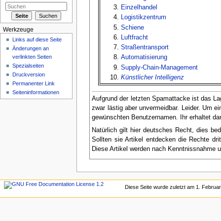
Einzelhandel
Logistikzentrum
Schiene
Werkzeuge
Luftfracht
Links auf diese Seite
Straßentransport
Änderungen an
Automatisierung
verlinkten Seiten
Spezialseiten
Supply-Chain-Management
Druckversion
Künstlicher Intelligenz
Permanenter Link
Seiten­informationen
Aufgrund der letzten Spamattacke ist das Lage
zwar lästig aber unvermeidbar. Leider. Um ei
gewünschten Benutzernamen. Ihr erhaltet dan
Natürlich gilt hier deutsches Recht, dies b
Sollten sie Artikel entdecken die Rechte d
Diese Artikel werden nach Kenntnissnahme u
Diese Seite wurde zuletzt am 1. Februa