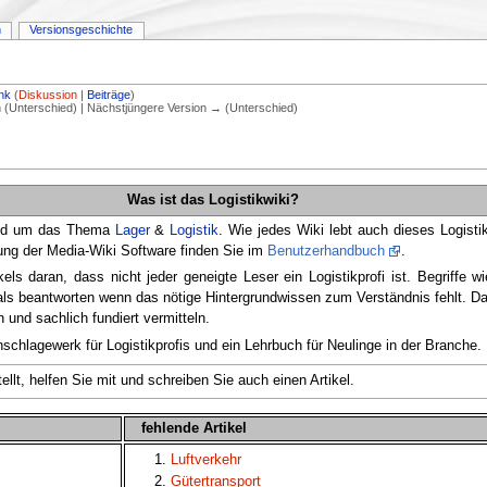
n
Versionsgeschichte
nk
(
Diskussion
|
Beiträge
)
on (Unterschied) | Nächstjüngere Version → (Unterschied)
Was ist das Logistikwiki?
rund um das Thema
Lager
&
Logistik
. Wie jedes Wiki lebt auch dieses Logis
zung der Media-Wiki Software finden Sie im
Benutzerhandbuch
.
ls daran, dass nicht jeder geneigte Leser ein Logistikprofi ist. Begriffe w
s beantworten wenn das nötige Hintergrundwissen zum Verständnis fehlt. Das
h und sachlich fundiert vermitteln.
hschlagewerk für Logistikprofis und ein Lehrbuch für Neulinge in der Branche.
llt, helfen Sie mit und schreiben Sie auch einen Artikel.
fehlende Artikel
Luftverkehr